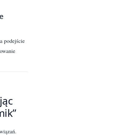
ie
 podejście
lowanie
jąc
mik”
związań.