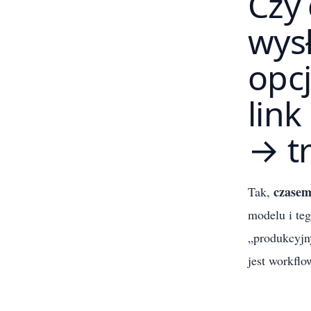
Czy
wysł
opcj
link
→ tr
czase
Tak,
modelu i te
„produkcyjny
jest workfl