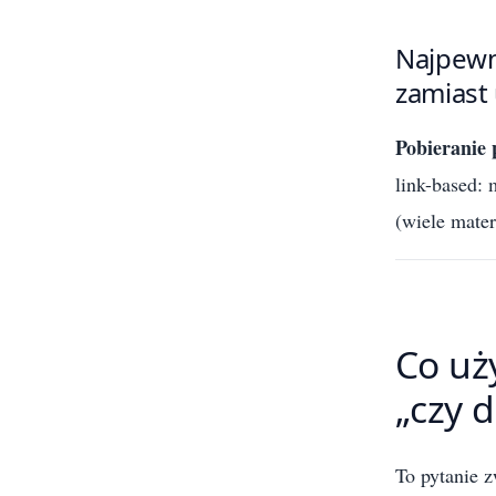
Najpewni
zamiast
Pobieranie 
link-based: 
(wiele mater
Co uż
„czy 
To pytanie 