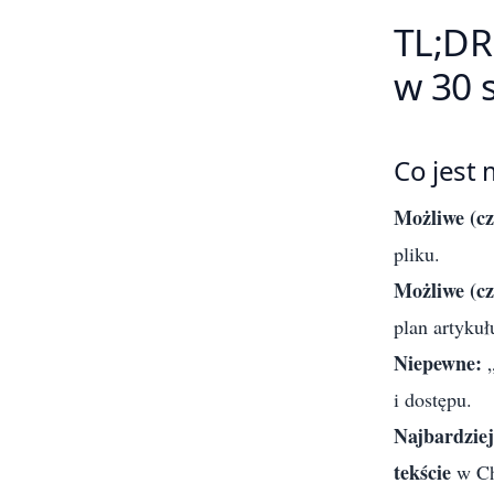
TL;DR
w 30 
Co jest 
Możliwe (c
pliku.
Możliwe (cz
plan artykuł
Niepewne:
„
i dostępu.
Najbardziej
tekście
w Ch