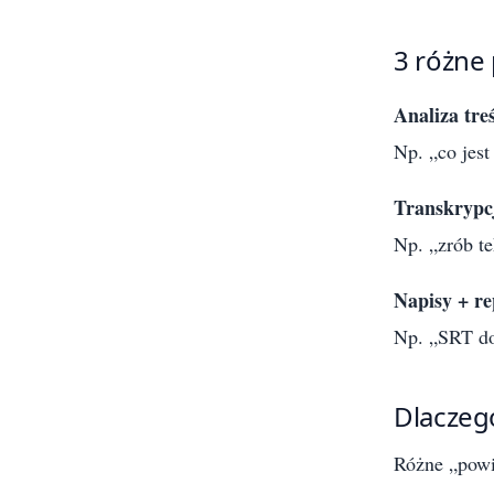
3 różne
Analiza treś
Np. „co jest
Transkrypcj
Np. „zrób te
Napisy + re
Np. „SRT do
Dlaczeg
Różne „powie