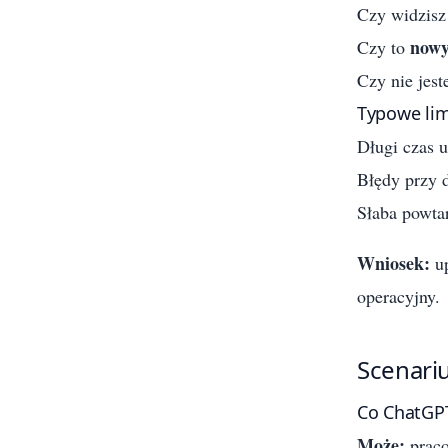
Czy widzisz
nowy
Czy to
Czy nie jes
Typowe lim
Długi czas 
Błędy przy d
Słaba powta
Wniosek:
up
operacyjny.
Scenariu
Co ChatGPT
Może:
praco