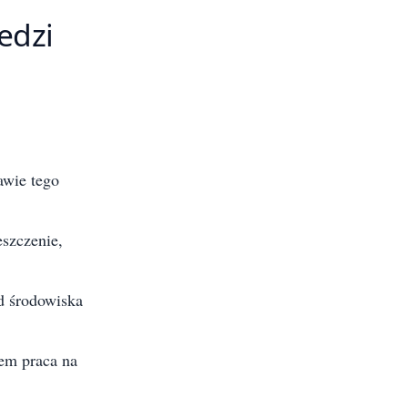
edzi
awie tego
szczenie,
d środowiska
em praca na