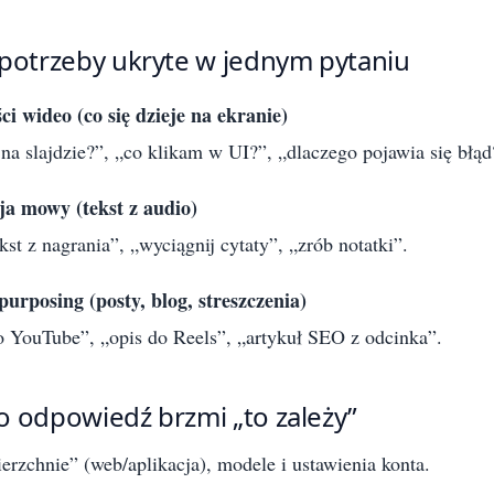
 potrzeby ukryte w jednym pytaniu
ci wideo (co się dzieje na ekranie)
 na slajdzie?”, „co klikam w UI?”, „dlaczego pojawia się błąd
a mowy (tekst z audio)
kst z nagrania”, „wyciągnij cytaty”, „zrób notatki”.
purposing (posty, blog, streszczenia)
 YouTube”, „opis do Reels”, „artykuł SEO z odcinka”.
o odpowiedź brzmi „to zależy”
rzchnie” (web/aplikacja), modele i ustawienia konta.