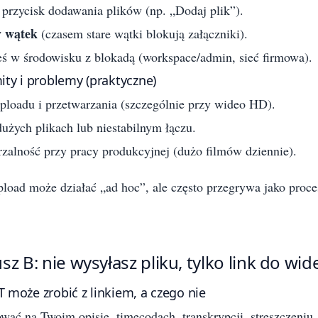
 przycisk dodawania plików (np. „Dodaj plik”).
 wątek
(czasem stare wątki blokują załączniki).
teś w środowisku z blokadą (workspace/admin, sieć firmowa).
ity i problemy (praktyczne)
uploadu i przetwarzania (szczególnie przy wideo HD).
użych plikach lub niestabilnym łączu.
rzalność przy pracy produkcyjnej (dużo filmów dziennie).
load może działać „ad hoc”, ale często przegrywa jako proce
sz B: nie wysyłasz pliku, tylko link do wid
 może zrobić z linkiem, a czego nie
wać na Twoim opisie, timecodach, transkrypcji, streszczeniu.