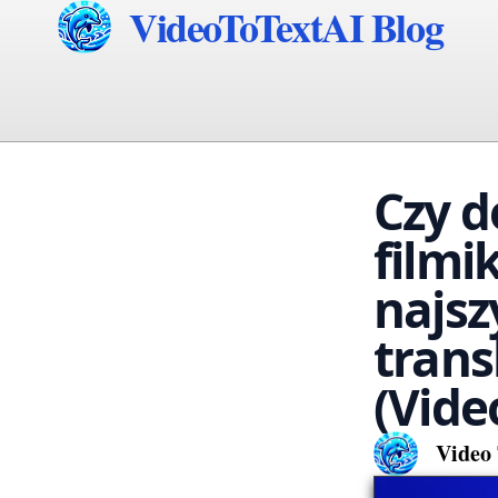
VideoToTextAI Blog
Czy 
filmi
najsz
trans
(Vide
Video 