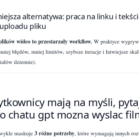
ejsza alternatywa: praca na linku i tekśc
 uploadu pliku
plików wideo to przestarzały workflow.
W praktyce wygrywa
mniej błędów, mniej limitów, szybsze iteracje i łatwiejsze ska
iałów dziennie).
ytkownicy mają na myśli, pyta
do chatu gpt mozna wyslac fil
3 różne potrzeby
zwykle maskuje
, które wymagają innych ro