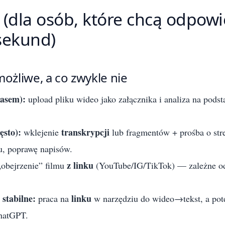
 (dla osób, które chcą odpowi
sekund)
możliwe, a co zwykle nie
zasem):
upload pliku wideo jako załącznika i analiza na podst
ęsto):
transkrypcji
wklejenie
lub fragmentów + prośba o stre
u, poprawę napisów.
z linku
obejrzenie” filmu
(YouTube/IG/TikTok) — zależne o
 stabilne:
linku
praca na
w narzędziu do wideo→tekst, a pot
atGPT.