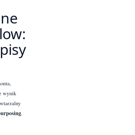
lne
low:
pisy
onta,
sz wynik
owtarzalny
purposing
.