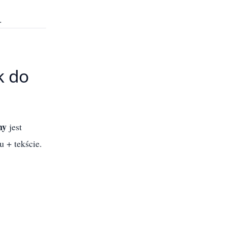
.
k do
ny
jest
u + tekście.