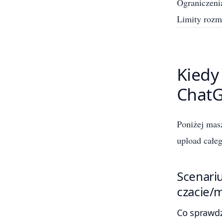
Ograniczenia
Limity rozm
Kiedy 
ChatGP
Poniżej masz
upload całe
Scenari
czacie/
Co sprawdz