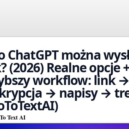
do ChatGPT można wys
k? (2026) Realne opcje 
ybszy workflow: link 
krypcja → napisy → tre
oToTextAI)
To Text AI