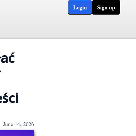
Login
Sign up
łać
+
→
ści
June 14, 2026