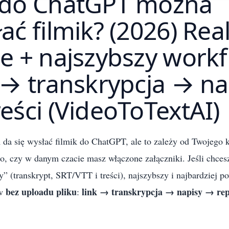
 do ChatGPT można
ać filmik? (2026) Rea
e + najszybszy workf
 → transkrypcja → na
eści (VideoToTextAI)
m
da się wysłać filmik do ChatGPT, ale to zależy od Twojego k
go, czy w danym czacie masz włączone załączniki. Jeśli chce
” (transkrypt, SRT/VTT i treści), najszybszy i najbardziej p
bez uploadu pliku
link → transkrypcja → napisy → re
ow
: